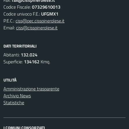
Fax:
fax@cisspinerolese.it
Codice Fiscale:
07329610013
Codice univoco F.E.:
UFGMX1
P.E.C.:
ciss@pec.cisspinerolese.it
Email:
ciss@cisspinerolese.it
DATI TERRITORIALI
Abitanti:
132.024
Superficie:
134162
Kmq.
UTILITÀ
Amministrazione trasparente
Archivio News
Statistiche
I COMUNI CONSORZIATI