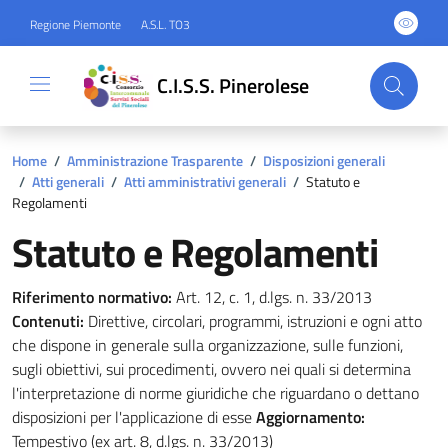
Regione Piemonte
A.S.L. TO3
C.I.S.S. Pinerolese
Home
/
Amministrazione Trasparente
/
Disposizioni generali
/
Atti generali
/
Atti amministrativi generali
/
Statuto e
Regolamenti
Statuto e Regolamenti
Riferimento normativo:
Art. 12, c. 1, d.lgs. n. 33/2013
Contenuti:
Direttive, circolari, programmi, istruzioni e ogni atto
che dispone in generale sulla organizzazione, sulle funzioni,
sugli obiettivi, sui procedimenti, ovvero nei quali si determina
l'interpretazione di norme giuridiche che riguardano o dettano
disposizioni per l'applicazione di esse
Aggiornamento:
Tempestivo (ex art. 8, d.lgs. n. 33/2013)