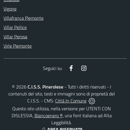
Vigone
Villafranca Piemonte
Villar Pellice
Villar Perosa
Virle Piemonte
Facebook
Instagram
Seguici su
©
2026
C.I.S.S. Pinerolese
- Tutti i diritti riservati - I
contenuti del sito, testi e immagini sono di proprietà del
C.I.S.S. - CMS:
Città In Comune
Questo sito utilizza, nella versione per UTENTI CON
DISLESSIA,
Biancoenero ®
, una font italiana ad Alta
Leggibilità.
AREA RISERVATA