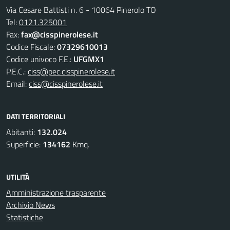
Via Cesare Battisti n. 6 - 10064 Pinerolo TO
Tel:
0121.325001
Fax:
fax@cisspinerolese.it
Codice Fiscale:
07329610013
Codice univoco F.E.:
UFGMX1
P.E.C.:
ciss@pec.cisspinerolese.it
Email:
ciss@cisspinerolese.it
DATI TERRITORIALI
Abitanti:
132.024
Superficie:
134162
Kmq.
UTILITÀ
Amministrazione trasparente
Archivio News
Statistiche