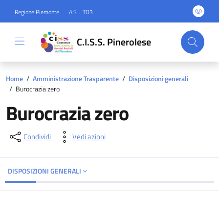
Regione Piemonte
A.S.L. TO3
C.I.S.S. Pinerolese
Home
/
Amministrazione Trasparente
/
Disposizioni generali
/
Burocrazia zero
Burocrazia zero
Condividi
Vedi azioni
DISPOSIZIONI GENERALI