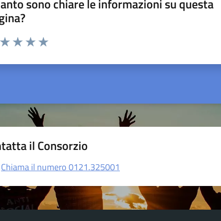
anto sono chiare le informazioni su questa
gina?
a da 1 a 5 stelle la pagina
ta 1 stelle su 5
Valuta 2 stelle su 5
Valuta 3 stelle su 5
Valuta 4 stelle su 5
Valuta 5 stelle su 5
tatta il Consorzio
Chiama il numero 0121.325001