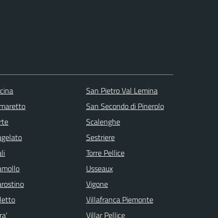
scina
San Pietro Val Lemina
maretto
San Secondo di Pinerolo
rte
Scalenghe
agelato
Sestriere
li
Torre Pellice
amollo
Usseaux
arostino
Vigone
letto
Villafranca Piemonte
ra'
Villar Pellice