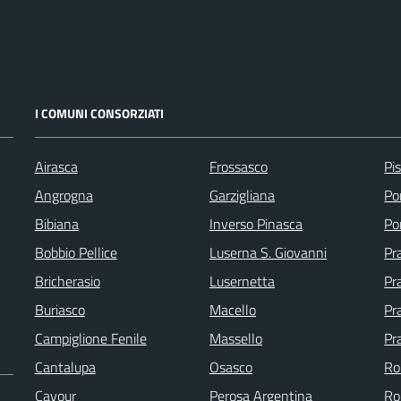
I COMUNI CONSORZIATI
Airasca
Frossasco
Pi
Angrogna
Garzigliana
Po
Bibiana
Inverso Pinasca
Po
Bobbio Pellice
Luserna S. Giovanni
Pr
Bricherasio
Lusernetta
Pra
Buriasco
Macello
Pr
Campiglione Fenile
Massello
Pr
Cantalupa
Osasco
Ro
Cavour
Perosa Argentina
Ro