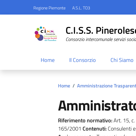
Regione Piemonte
A.S.L. TO3
C.I.S.S. Pineroles
Consorzio intercomunale servizi sociali
Home
Il Consorzio
Chi Siamo
Home
/
Amministrazione Trasparen
Amministrato
Riferimento normativo:
Art. 15, c.
165/2001
Contenuti:
Consulenti e 