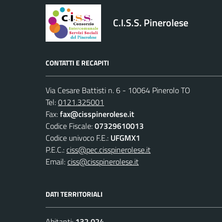
C.I.S.S. Pinerolese
CONTATTI E RECAPITI
Via Cesare Battisti n. 6 - 10064 Pinerolo TO
Tel:
0121.325001
Fax:
fax@cisspinerolese.it
Codice Fiscale:
07329610013
Codice univoco F.E.:
UFGMX1
P.E.C.:
ciss@pec.cisspinerolese.it
Email:
ciss@cisspinerolese.it
DATI TERRITORIALI
Abitanti:
132.024