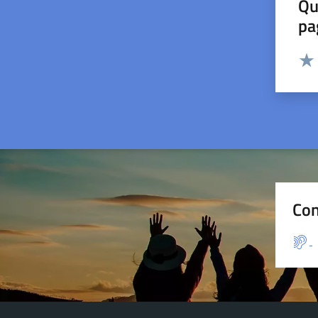
Qu
pa
Valut
Valu
Con