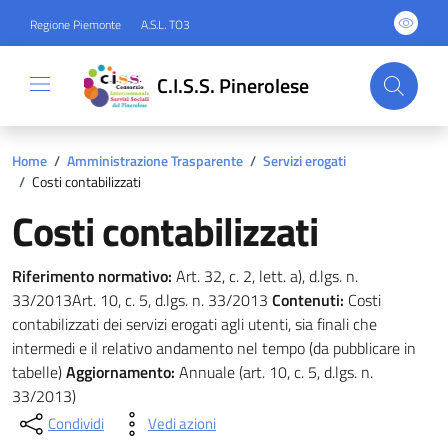
Regione Piemonte
A.S.L. TO3
C.I.S.S. Pinerolese
Home
/
Amministrazione Trasparente
/
Servizi erogati
/
Costi contabilizzati
Costi contabilizzati
Riferimento normativo:
Art. 32, c. 2, lett. a), d.lgs. n.
33/2013Art. 10, c. 5, d.lgs. n. 33/2013
Contenuti:
Costi
contabilizzati dei servizi erogati agli utenti, sia finali che
intermedi e il relativo andamento nel tempo (da pubblicare in
tabelle)
Aggiornamento:
Annuale (art. 10, c. 5, d.lgs. n.
33/2013)
Condividi
Vedi azioni