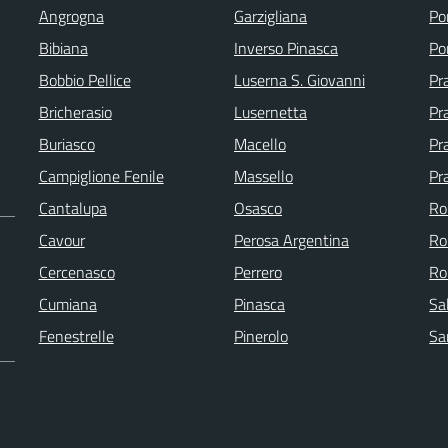
Angrogna
Garzigliana
Po
Bibiana
Inverso Pinasca
Po
Bobbio Pellice
Luserna S. Giovanni
Pr
Bricherasio
Lusernetta
Pra
Buriasco
Macello
Pr
Campiglione Fenile
Massello
Pr
Cantalupa
Osasco
Ro
Cavour
Perosa Argentina
Ro
Cercenasco
Perrero
Ro
Cumiana
Pinasca
Sa
Fenestrelle
Pinerolo
Sa