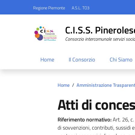
Regione Piemonte
A.S.L. TO3
C.I.S.S. Pineroles
Consorzio intercomunale servizi sociali
Home
Il Consorzio
Chi Siamo
Home
/
Amministrazione Trasparen
Atti di conce
Riferimento normativo:
Art. 26, c
di sovvenzioni, contributi, sussidi 