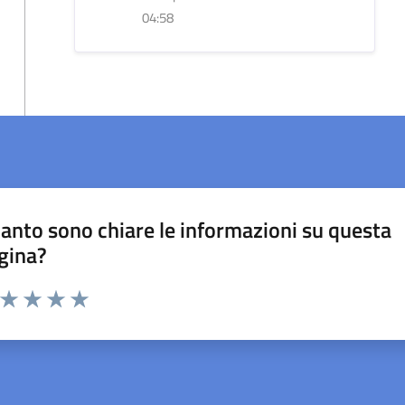
04:58
anto sono chiare le informazioni su questa
gina?
a da 1 a 5 stelle la pagina
ta 1 stelle su 5
Valuta 2 stelle su 5
Valuta 3 stelle su 5
Valuta 4 stelle su 5
Valuta 5 stelle su 5