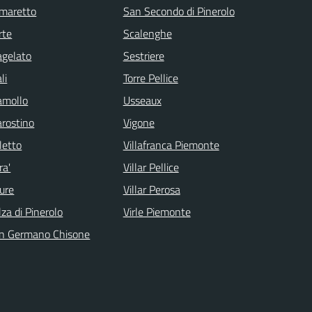
maretto
San Secondo di Pinerolo
rte
Scalenghe
agelato
Sestriere
li
Torre Pellice
amollo
Usseaux
arostino
Vigone
letto
Villafranca Piemonte
ra'
Villar Pellice
ure
Villar Perosa
lza di Pinerolo
Virle Piemonte
n Germano Chisone