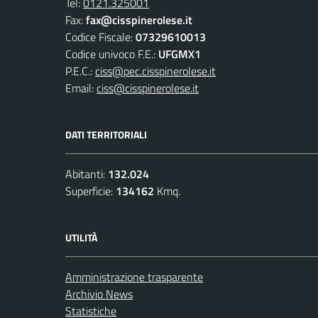
Tel:
0121.325001
Fax:
fax@cisspinerolese.it
Codice Fiscale:
07329610013
Codice univoco F.E.:
UFGMX1
P.E.C.:
ciss@pec.cisspinerolese.it
Email:
ciss@cisspinerolese.it
DATI TERRITORIALI
Abitanti:
132.024
Superficie:
134162
Kmq.
UTILITÀ
Amministrazione trasparente
Archivio News
Statistiche