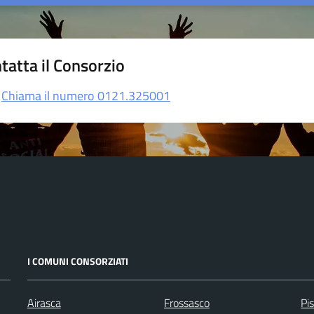
tatta il Consorzio
Chiama il numero 0121.325001
I COMUNI CONSORZIATI
Airasca
Frossasco
Pi