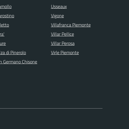
amollo
Usseaux
arostino
Vigone
letto
Villafranca Piemonte
ra'
Villar Pellice
ure
Villar Perosa
lza di Pinerolo
Virle Piemonte
n Germano Chisone