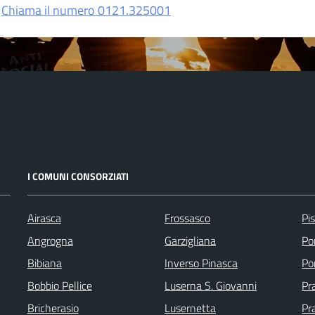
Chiama il numero 0121.325001
I COMUNI CONSORZIATI
Airasca
Frossasco
Pi
Angrogna
Garzigliana
Po
Bibiana
Inverso Pinasca
Po
Bobbio Pellice
Luserna S. Giovanni
Pr
Bricherasio
Lusernetta
Pra