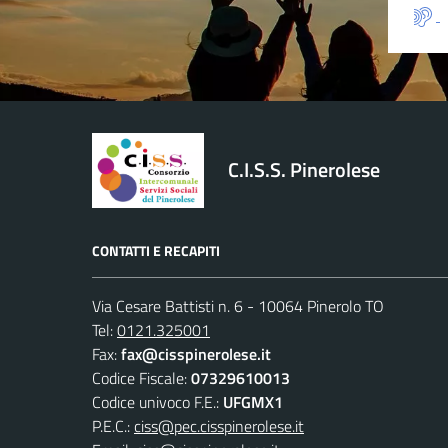
C.I.S.S. Pinerolese
CONTATTI E RECAPITI
Via Cesare Battisti n. 6 - 10064 Pinerolo TO
Tel:
0121.325001
Fax:
fax@cisspinerolese.it
Codice Fiscale:
07329610013
Codice univoco F.E.:
UFGMX1
P.E.C.:
ciss@pec.cisspinerolese.it