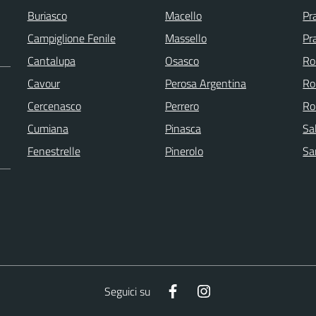
Buriasco
Macello
Pr
Campiglione Fenile
Massello
Pr
Cantalupa
Osasco
Ro
Cavour
Perosa Argentina
Ro
Cercenasco
Perrero
Ro
Cumiana
Pinasca
Sa
Fenestrelle
Pinerolo
Sa
Facebook
Instagram
Seguici su