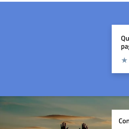
Qu
pa
Valut
Valu
Con