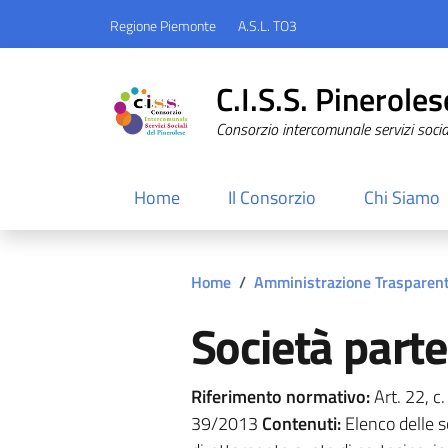
Regione Piemonte
A.S.L. TO3
C.I.S.S. Pineroles
Consorzio intercomunale servizi sociali
Home
Il Consorzio
Chi Siamo
Home
/
Amministrazione Trasparen
Società parte
Riferimento normativo:
Art. 22, c.
39/2013
Contenuti:
Elenco delle s