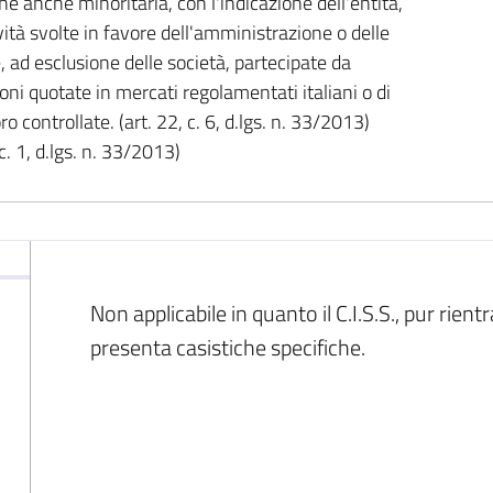
e anche minoritaria, con l'indicazione dell'entità,
ività svolte in favore dell'amministrazione o delle
e, ad esclusione delle società, partecipate da
ni quotate in mercati regolamentati italiani o di
ro controllate. (art. 22, c. 6, d.lgs. n. 33/2013)
c. 1, d.lgs. n. 33/2013)
Non applicabile in quanto il C.I.S.S., pur rie
presenta casistiche specifiche.