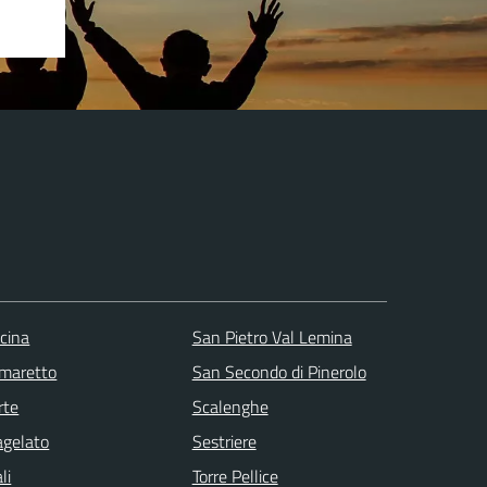
scina
San Pietro Val Lemina
maretto
San Secondo di Pinerolo
rte
Scalenghe
agelato
Sestriere
li
Torre Pellice