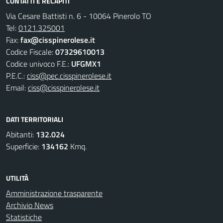
CONTATTI E RECAPITI
Via Cesare Battisti n. 6 - 10064 Pinerolo TO
Tel:
0121.325001
Fax:
fax@cisspinerolese.it
Codice Fiscale:
07329610013
Codice univoco F.E.:
UFGMX1
P.E.C.:
ciss@pec.cisspinerolese.it
Email:
ciss@cisspinerolese.it
DATI TERRITORIALI
Abitanti:
132.024
Superficie:
134162
Kmq.
UTILITÀ
Amministrazione trasparente
Archivio News
Statistiche