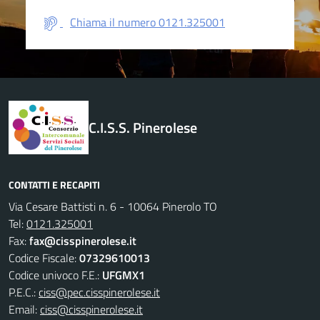
Chiama il numero 0121.325001
C.I.S.S. Pinerolese
CONTATTI E RECAPITI
Via Cesare Battisti n. 6 - 10064 Pinerolo TO
Tel:
0121.325001
Fax:
fax@cisspinerolese.it
Codice Fiscale:
07329610013
Codice univoco F.E.:
UFGMX1
P.E.C.:
ciss@pec.cisspinerolese.it
Email:
ciss@cisspinerolese.it