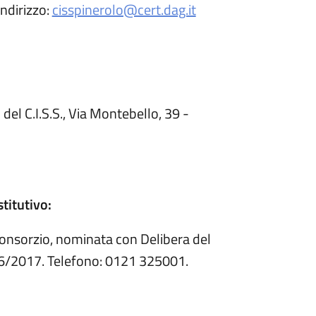
indirizzo:
cisspinerolo@cert.dag.it
el C.I.S.S., Via Montebello, 39 -
titutivo:
Consorzio, nominata con Delibera del
06/2017. Telefono: 0121 325001.