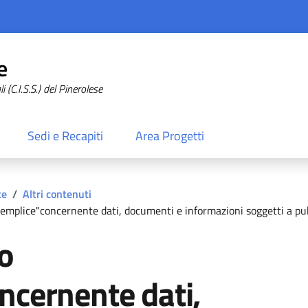
e
 (C.I.S.S.) del Pinerolese
Sedi e Recapiti
Area Progetti
te
/
Altri contenuti
semplice"concernente dati, documenti e informazioni soggetti a pub
co
ncernente dati,