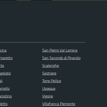
scina
San Pietro Val Lemina
maretto
San Secondo di Pinerolo
rte
Scalenghe
agelato
Sestriere
li
Torre Pellice
amollo
Usseaux
arostino
Vigone
letto
Villafranca Piemonte