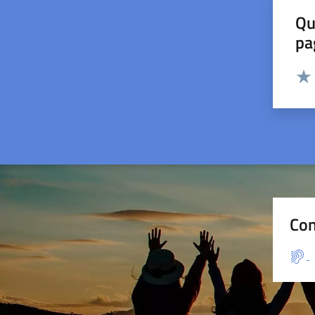
Qu
pa
Valut
Valu
Con