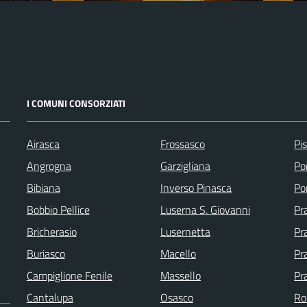
I COMUNI CONSORZIATI
Airasca
Frossasco
Pi
Angrogna
Garzigliana
Po
Bibiana
Inverso Pinasca
Po
Bobbio Pellice
Luserna S. Giovanni
Pr
Bricherasio
Lusernetta
Pra
Buriasco
Macello
Pr
Campiglione Fenile
Massello
Pr
Cantalupa
Osasco
Ro