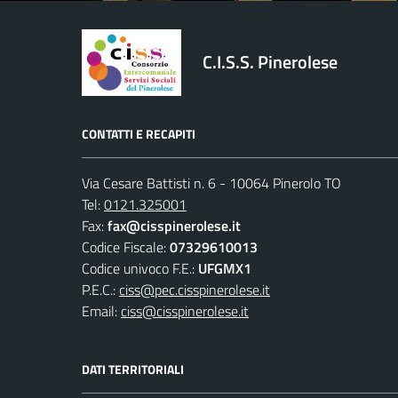
C.I.S.S. Pinerolese
CONTATTI E RECAPITI
Via Cesare Battisti n. 6 - 10064 Pinerolo TO
Tel:
0121.325001
Fax:
fax@cisspinerolese.it
Codice Fiscale:
07329610013
Codice univoco F.E.:
UFGMX1
P.E.C.:
ciss@pec.cisspinerolese.it
Email:
ciss@cisspinerolese.it
DATI TERRITORIALI