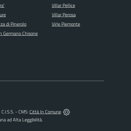
ra'
Villar Pellice
ure
Villar Perosa
lza di Pinerolo
Virle Piemonte
n Germano Chisone
l C.I.S.S. - CMS:
Città In Comune
ana ad Alta Leggibilità.