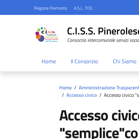
Regione Piemonte
A.S.L. TO3
C.I.S.S. Pineroles
Consorzio intercomunale servizi sociali
Home
Il Consorzio
Chi Siamo
Home
/
Amministrazione Trasparen
/
Accesso civico
/
Accesso civico "
Accesso civi
"semplice"co