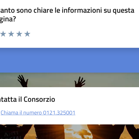
anto sono chiare le informazioni su questa
gina?
a da 1 a 5 stelle la pagina
ta 1 stelle su 5
Valuta 2 stelle su 5
Valuta 3 stelle su 5
Valuta 4 stelle su 5
Valuta 5 stelle su 5
tatta il Consorzio
Chiama il numero 0121.325001