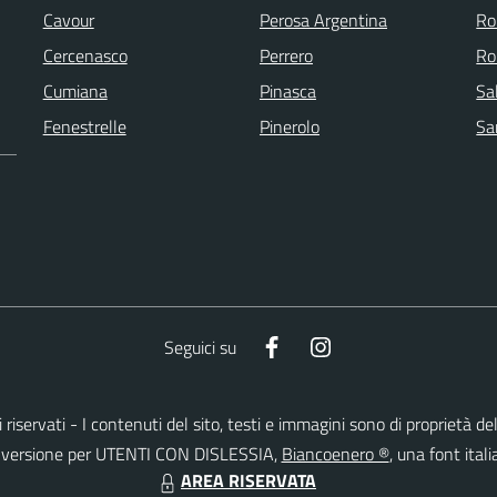
Cavour
Perosa Argentina
Ro
Cercenasco
Perrero
Ro
Cumiana
Pinasca
Sa
Fenestrelle
Pinerolo
Sa
Facebook
Instagram
Seguici su
tti riservati - I contenuti del sito, testi e immagini sono di proprietà de
lla versione per UTENTI CON DISLESSIA,
Biancoenero ®
, una font itali
AREA RISERVATA