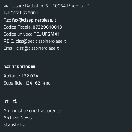
Via Cesare Battisti n. 6 - 10064 Pinerolo TO
Tel:
0121.325001
Fax:
fax@cisspinerolese.it
Codice Fiscale:
07329610013
Codice univoco F.E.:
UFGMX1
P.E.C.:
ciss@pec.cisspinerolese.it
Email:
ciss@cisspinerolese.it
DATI TERRITORIALI
Abitanti:
132.024
Superficie:
134162
Kmq.
UTILITÀ
Amministrazione trasparente
Archivio News
Statistiche