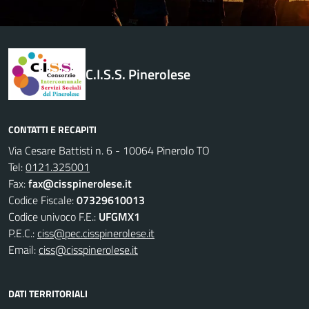
C.I.S.S. Pinerolese
CONTATTI E RECAPITI
Via Cesare Battisti n. 6 - 10064 Pinerolo TO
Tel:
0121.325001
Fax:
fax@cisspinerolese.it
Codice Fiscale:
07329610013
Codice univoco F.E.:
UFGMX1
P.E.C.:
ciss@pec.cisspinerolese.it
Email:
ciss@cisspinerolese.it
DATI TERRITORIALI