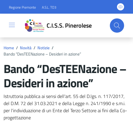
Regione Piemonte
A.S.L. TO3
C.I.S.S. Pinerolese
Home
/
Novità
/
Notizie
/
Bando “DesTEENazione – Desideri in azione”
Bando “DesTEENazione –
Desideri in azione”
Dettagli del documento
Istruttoria pubblica ai sensi dell'art. 55 del D.lgs. n. 117/2017,
del D.M. 72 del 31.03.2021 e della Legge n. 241/1990 e s.m.i.
per l'individuazione di un Ente del Terzo Settore ai fini della Co-
progettazione