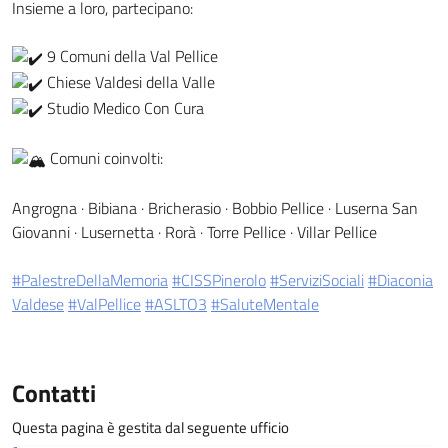
Insieme a loro, partecipano:
9 Comuni della Val Pellice
Chiese Valdesi della Valle
Studio Medico Con Cura
Comuni coinvolti:
Angrogna · Bibiana · Bricherasio · Bobbio Pellice · Luserna San
Giovanni · Lusernetta · Rorà · Torre Pellice · Villar Pellice
#PalestreDellaMemoria
#CISSPinerolo
#ServiziSociali
#Diaconia
Valdese
#ValPellice
#ASLTO3
#SaluteMentale
Contatti
Questa pagina è gestita dal seguente ufficio