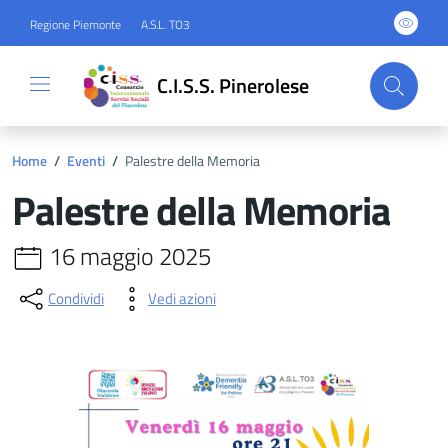
Regione Piemonte
A.S.L. TO3
C.I.S.S. Pinerolese
Home
/
Eventi
/
Palestre della Memoria
Palestre della Memoria
16 maggio 2025
Condividi
Vedi azioni