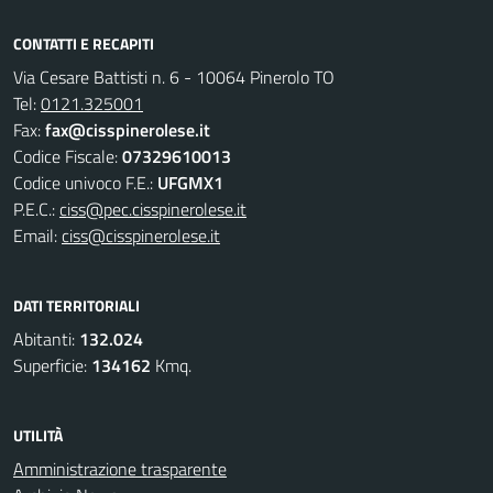
CONTATTI E RECAPITI
Via Cesare Battisti n. 6 - 10064 Pinerolo TO
Tel:
0121.325001
Fax:
fax@cisspinerolese.it
Codice Fiscale:
07329610013
Codice univoco F.E.:
UFGMX1
P.E.C.:
ciss@pec.cisspinerolese.it
Email:
ciss@cisspinerolese.it
DATI TERRITORIALI
Abitanti:
132.024
Superficie:
134162
Kmq.
UTILITÀ
Amministrazione trasparente