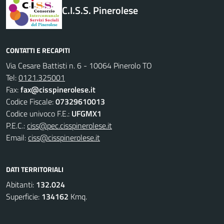
C.I.S.S. Pinerolese
CONTATTI E RECAPITI
Via Cesare Battisti n. 6 - 10064 Pinerolo TO
Tel:
0121.325001
Fax:
fax@cisspinerolese.it
Codice Fiscale:
07329610013
Codice univoco F.E.:
UFGMX1
P.E.C.:
ciss@pec.cisspinerolese.it
Email:
ciss@cisspinerolese.it
DATI TERRITORIALI
Abitanti:
132.024
Superficie:
134162
Kmq.