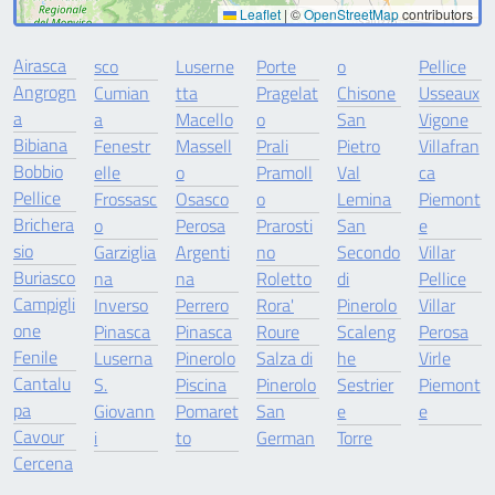
Leaflet
|
©
OpenStreetMap
contributors
Airasca
sco
Luserne
Porte
o
Pellice
Angrogn
Cumian
tta
Pragelat
Chisone
Usseaux
a
a
Macello
o
San
Vigone
Bibiana
Fenestr
Massell
Prali
Pietro
Villafran
Bobbio
elle
o
Pramoll
Val
ca
Pellice
Frossasc
Osasco
o
Lemina
Piemont
Brichera
o
Perosa
Prarosti
San
e
sio
Garziglia
Argenti
no
Secondo
Villar
Buriasco
na
na
Roletto
di
Pellice
Campigli
Inverso
Perrero
Rora'
Pinerolo
Villar
one
Pinasca
Pinasca
Roure
Scaleng
Perosa
Fenile
Luserna
Pinerolo
Salza di
he
Virle
Cantalu
S.
Piscina
Pinerolo
Sestrier
Piemont
pa
Giovann
Pomaret
San
e
e
Cavour
i
to
German
Torre
Cercena