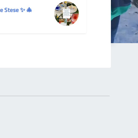
re Stese ✨ 🎄