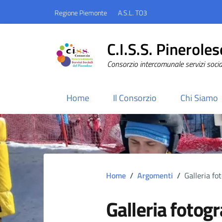
Regione Piemonte
A.S.L. TO3
C.I.S.S. Pineroles
Consorzio intercomunale servizi sociali
Home
Il Consorzio
Chi Siamo
Home
/
Argomenti
/
Galleria fo
Galleria fotogr