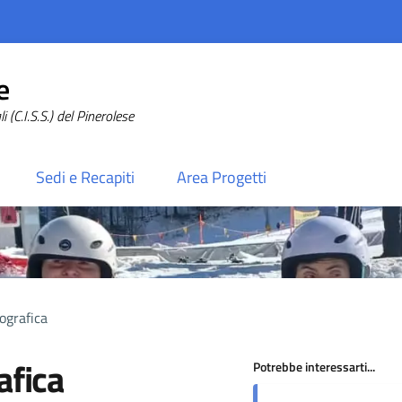
e
 (C.I.S.S.) del Pinerolese
Sedi e Recapiti
Area Progetti
tografica
afica
Potrebbe interessarti...