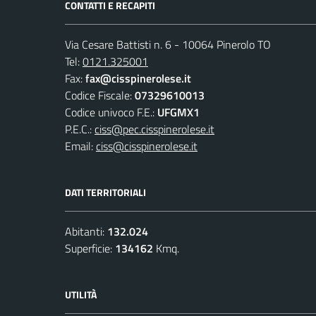
CONTATTI E RECAPITI
Via Cesare Battisti n. 6 - 10064 Pinerolo TO
Tel:
0121.325001
Fax:
fax@cisspinerolese.it
Codice Fiscale:
07329610013
Codice univoco F.E.:
UFGMX1
P.E.C.:
ciss@pec.cisspinerolese.it
Email:
ciss@cisspinerolese.it
DATI TERRITORIALI
Abitanti:
132.024
Superficie:
134162
Kmq.
UTILITÀ