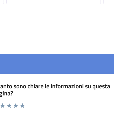
anto sono chiare le informazioni su questa
gina?
a da 1 a 5 stelle la pagina
ta 1 stelle su 5
Valuta 2 stelle su 5
Valuta 3 stelle su 5
Valuta 4 stelle su 5
Valuta 5 stelle su 5