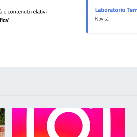
Laboratorio Ter
omento
 e contenuti relativi
Novità
fica
'