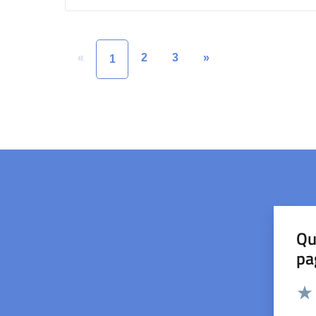
«
2
3
»
1
Qu
pa
Valut
Valu