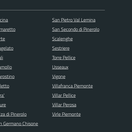
scina
San Pietro Val Lemina
maretto
San Secondo di Pinerolo
rte
Scalenghe
agelato
Sestriere
li
Torre Pellice
amollo
Usseaux
arostino
Vigone
letto
Villafranca Piemonte
ra'
Villar Pellice
ure
Villar Perosa
lza di Pinerolo
Virle Piemonte
n Germano Chisone