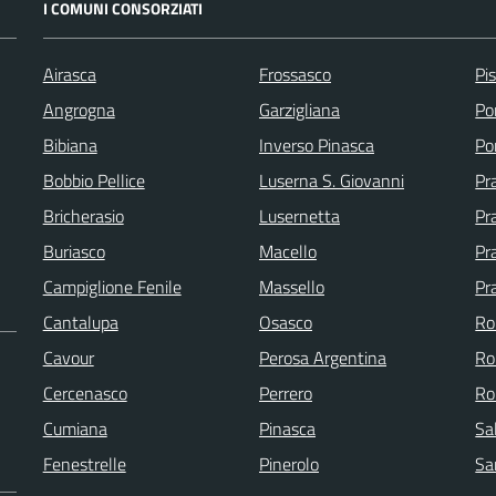
I COMUNI CONSORZIATI
Airasca
Frossasco
Pi
Angrogna
Garzigliana
Po
Bibiana
Inverso Pinasca
Po
Bobbio Pellice
Luserna S. Giovanni
Pr
Bricherasio
Lusernetta
Pra
Buriasco
Macello
Pr
Campiglione Fenile
Massello
Pr
Cantalupa
Osasco
Ro
Cavour
Perosa Argentina
Ro
Cercenasco
Perrero
Ro
Cumiana
Pinasca
Sa
Fenestrelle
Pinerolo
Sa