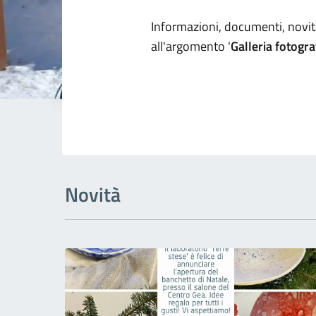
Dettagli arg
Informazioni, documenti, novità
all'argomento '
Galleria fotogra
Novità