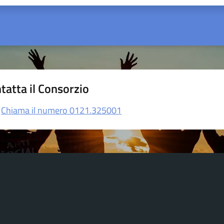
tatta il Consorzio
Chiama il numero 0121.325001